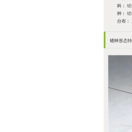
科：
蟋蟀
种：
蟋
分布：
蟋蟀形态