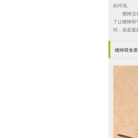
的环境。
蟋蟀没有相
了让蟋蟀和
间，就是最
蟋蟀喂食