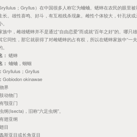
llulus；Gryllus）在中国很多人称它为蛐蛐。蟋蟀在农民的眼里
生长。雄性喜鸣、好斗，有互相残杀现象。雌性个体较大，针孔状或
小。
中，雌雄蟋蟀并不是通过“自由恋爱”而成就“百年之好”的。哪只
其它同性，那它就获得了对雌蟋蟀的占有权，所以在蟋蟀家族中“一夫
的。
名：
蟋蟀
名：
蛐蛐，蝈蝈
：
Gryllulus；Gryllus
：
Gobiodon okinawae
物界
肢动物门
有颚亚门
虫纲(Isecta)，旧称“六足虫纲”。
有翅亚纲
翅目
螽斯亚目或长角亚目