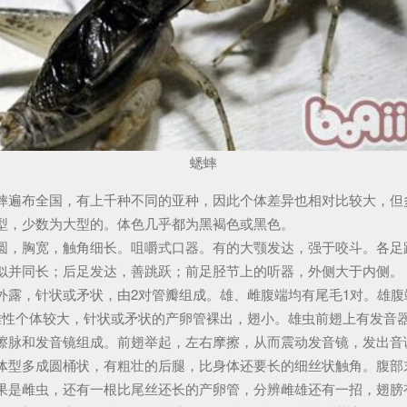
蟋蟀
布全国，有上千种不同的亚种，因此个体差异也相对比较大，但
型，少数为大型的。体色几乎都为黑褐色或黑色。
胸宽，触角细长。咀嚼式口器。有的大颚发达，强于咬斗。各足
似并同长；后足发达，善跳跃；前足胫节上的听器，外侧大于内侧。
，针状或矛状，由2对管瓣组成。雄、雌腹端均有尾毛1对。雄腹
雌性个体较大，针状或矛状的产卵管裸出，翅小。雄虫前翅上有发音
擦脉和发音镜组成。前翅举起，左右摩擦，从而震动发音镜，发出音
多成圆桶状，有粗壮的后腿，比身体还要长的细丝状触角。腹部
果是雌虫，还有一根比尾丝还长的产卵管，分辨雌雄还有一招，翅膀