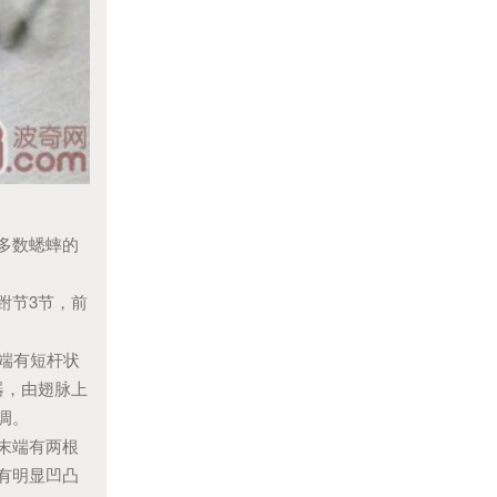
多数蟋蟀的
跗节3节，前
端有短杆状
器，由翅脉上
调。
末端有两根
有明显凹凸