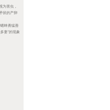
被视为害虫，
矛状的产卵
雄蟋蟀勇猛善
多妻”的现象