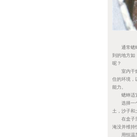
通常蟋蟀都
到的地方如
呢？
室内干燥的
住的环境，
能力。
蟋蟀适宜
选择一个带
土，沙子和
在盒子里面
淹没并维持
用恒温加热