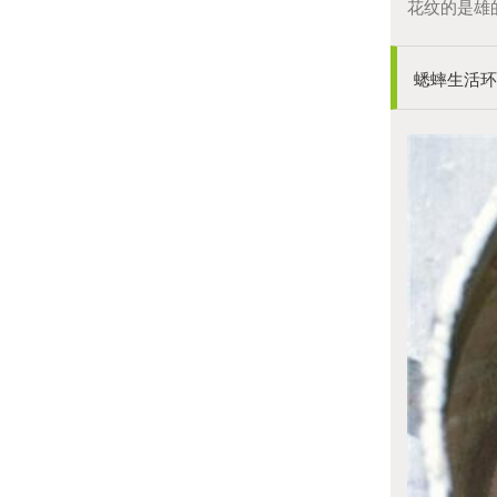
花纹的是雄
蟋蟀生活