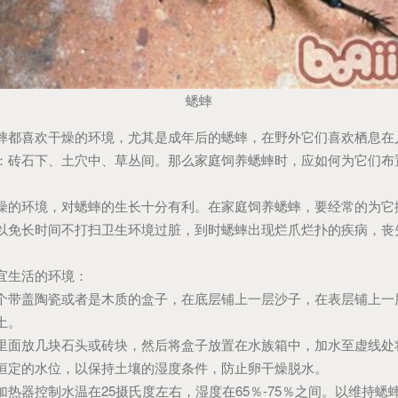
蟋蟀
喜欢干燥的环境，尤其是成年后的蟋蟀，在野外它们喜欢栖息在
：砖石下、土穴中、草丛间。那么家庭饲养蟋蟀时，应如何为它们布
环境，对蟋蟀的生长十分有利。在家庭饲养蟋蟀，要经常的为它
以免长时间不打扫卫生环境过脏，到时蟋蟀出现烂爪烂扑的疾病，丧
生活的环境：
盖陶瓷或者是木质的盒子，在底层铺上一层沙子，在表层铺上一
土。
放几块石头或砖块，然后将盒子放置在水族箱中，加水至虚线处
恒定的水位，以保持土壤的湿度条件，防止卵干燥脱水。
器控制水温在25摄氏度左右，湿度在65％-75％之间。以维持蟋