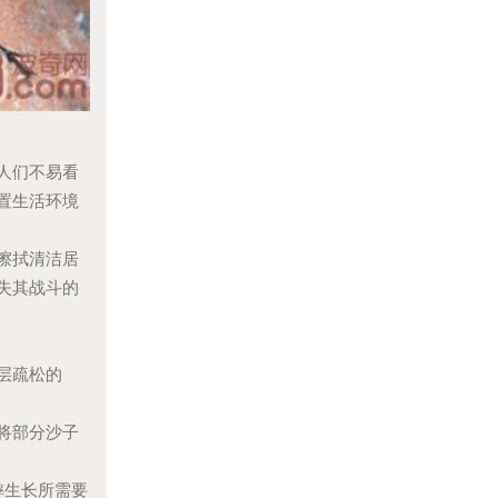
人们不易看
置生活环境
擦拭清洁居
失其战斗的
层疏松的
将部分沙子
蟀生长所需要