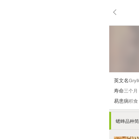
英文名
Gryl
寿命
三个月
易患病
积食
蟋蟀品种