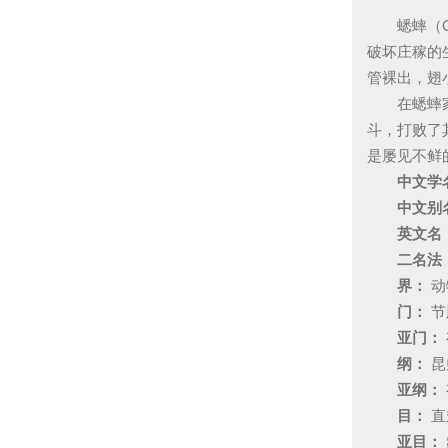
蟋蟀（Gry
破坏庄稼的
管裸出，翅
在蟋蟀家族
斗，打败了
是屡见不鲜
中文学
中文别
英文名
二名法
界：
动
门：
节
亚门：
纲：
昆
亚纲：
目：
直
亚目：