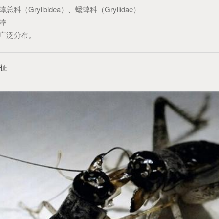
总科（Grylloidea）、蟋蟀科（Gryllidae）
蟀
广泛分布。
特征