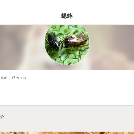
蟋蟀
lulus；Gryllus
简介