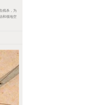
击残杀，为
动和领地空