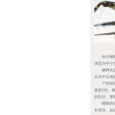
由于蟋蟀遍
体型为中小
蟋蟀头圆，
足和中足相
产卵器外露
腹刺1对。
的刮片、摩
蟋蟀的体型
长尾丝，如