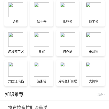
金毛
哈士奇
比熊犬
博美犬
边境牧羊犬
贵宾
约克夏
垂耳兔
异国短毛猫
波斯猫
苏格兰折耳猫
大鳄龟
知识推荐
更多 >
拉布拉多拉肚流鼻涕