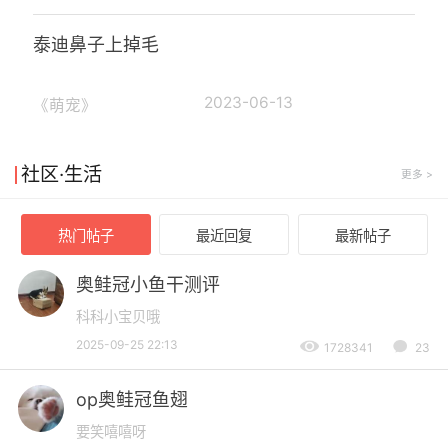
泰迪鼻子上掉毛
2023-06-13
《萌宠》
社区·生活
更多 >
热门帖子
最近回复
最新帖子
奥鲑冠小鱼干测评
科科小宝贝哦
2025-09-25 22:13
1728341
23
op奥鲑冠鱼翅
要笑嘻嘻呀