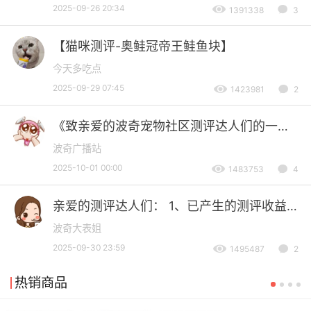
2025-09-26 20:34
1391338
3
【猫咪测评-奥鲑冠帝王鲑鱼块】
今天多吃点
2025-09-29 07:45
1423981
2
《致亲爱的波奇宠物社区测评达人们的一封
信》
波奇广播站
2025-10-01 00:00
1483753
4
亲爱的测评达人们： 1、已产生的测评收益
将不受影响可以继续提现。 2、2025年10月
波奇大表姐
1日零点之前发布的测评将在本月陆续完成评
2025-09-30 23:59
1495487
2
级并记入收益余额。 3、自2025年10月1日
起将不再产生新的测评收
热销商品