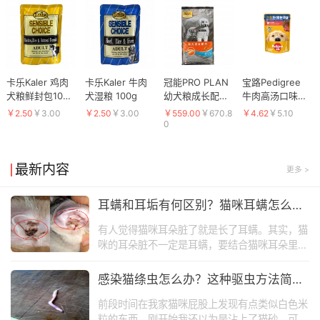
卡乐Kaler 鸡肉
卡乐Kaler 牛肉
冠能PRO PLAN
宝路Pedigree
犬粮鲜封包100g
犬湿粮 100g
幼犬粮成长配方
牛肉高汤口味成
狗湿粮
狗粮(原鸡肉米
犬妙鲜包 100g
￥2.50
￥3.00
￥2.50
￥3.00
￥559.00
￥670.8
￥4.62
￥5.10
饭)15kg
狗湿粮
0
最新内容
更多 >
耳螨和耳垢有何区别？猫咪耳螨怎么
治？
有人觉得猫咪耳朵脏了就是长了耳螨。其实，猫
咪的耳朵脏不一定是耳螨，要结合猫咪耳朵里面
的污垢性状来进行区分。下面来看一下猫咪耳螨
和耳垢有什么区别，以及猫咪耳螨怎么治。
感染猫绦虫怎么办？这种驱虫方法简单
又高效
前段时间在我家猫咪屁股上发现有点类似白色米
粒的东西，刚开始我还以为是沾上了猫砂，可是