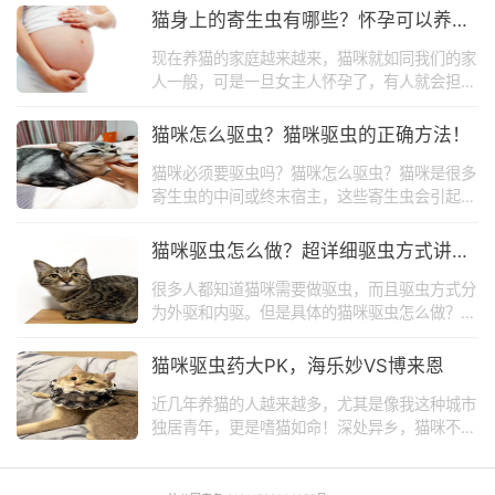
尽。
猫身上的寄生虫有哪些？怀孕可以养猫
吗？
现在养猫的家庭越来越来，猫咪就如同我们的家
人一般，可是一旦女主人怀孕了，有人就会担心
猫身上的寄生虫会不会对胎儿有影响。尤其是有
些老人思想固执，好一点的直接把猫咪送人，还
猫咪怎么驱虫？猫咪驱虫的正确方法！
有些竟然直接选择弃养。那么，猫咪到底是否能
猫咪必须要驱虫吗？猫咪怎么驱虫？猫咪是很多
和孕妇兼得，我们一起来看下！
寄生虫的中间或终末宿主，这些寄生虫会引起猫
咪皮肤过敏、腹泻、呕吐、软便等不适症状，情
况严重的还可能导致死亡，因此必须按时给猫驱
猫咪驱虫怎么做？超详细驱虫方式讲
虫。
解！
很多人都知道猫咪需要做驱虫，而且驱虫方式分
为外驱和内驱。但是具体的猫咪驱虫怎么做？外
驱滴剂怎么用？内驱药片怎么喂？有什么注意事
项?大部分铲屎官一知半解。所以今天，我就写
猫咪驱虫药大PK，海乐妙VS博来恩
了一篇超详细的猫驱虫方式讲解，分享给你们。
近几年养猫的人越来越多，尤其是像我这种城市
独居青年，更是嗜猫如命！深处异乡，猫咪不仅
仅是宠物，更是家人和朋友。所以对于我家猫的
身体健康，我格外看重，每年一次的体检，每月