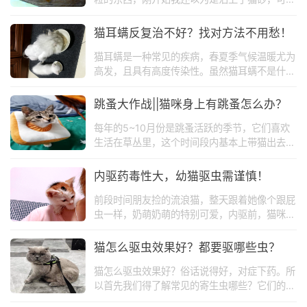
仔细一看，这玩意儿竟然还会动，当时就吓了我
一跳。赶紧向宠物医生咨询，才知道这是猫绦
猫耳螨反复治不好？找对方法不用愁！
虫！ 如果你家猫也出现了类似的情况，并且猫
猫耳螨是一种常见的疾病，春夏季气候温暖尤为
咪还经常把屁股贴在地板上磨蹭，样子很搞笑，
高发，且具有高度传染性。虽然猫耳螨不是什么
很有可能就是感染了猫绦虫。
大病，但是容易反复，想要彻底治好还是需要花
费一些精力和时间的。如治疗不及时，会继发细
跳蚤大作战||猫咪身上有跳蚤怎么办？
菌感染，引起猫咪的耳部炎症，严重的还会引起
每年的5~10月份是跳蚤活跃的季节，它们喜欢
脑炎等疾病，甚至失聪。为了猫咪的健康，一旦
生活在草丛里，这个时间段内基本上带猫出去溜
发现猫耳螨病，必须要及时采取治疗措施！
达一圈就会中招。相比于经常外出的猫，不出门
的猫咪感染跳蚤的几率会低一些，但是也需要多
内驱药毒性大，幼猫驱虫需谨慎！
加防范。因为铲屎官的衣物上很容易会携带蚤
前段时间朋友捡的流浪猫，整天跟着她像个跟屁
卵，当猫咪和我们亲密接触时，就有可能误食蚤
虫一样，奶萌奶萌的特别可爱，内驱前，猫咪身
卵，从而感染跳蚤。那么猫咪身上有跳蚤怎么办
体健康，结果吃完驱虫药，第二天猫咪莫名其妙
呢？一起来看看！
就死了，宠物医生说很有可能是给幼猫驱虫的药
猫怎么驱虫效果好？都要驱哪些虫？
物使用不当，造成的死亡。在这里提醒大家，内
猫怎么驱虫效果好？俗话说得好，对症下药。所
驱药毒性比较大，幼猫驱虫需谨慎。
以首先我们得了解常见的寄生虫哪些？它们的传
播途径有哪些？进而采取措施，将它们一网打